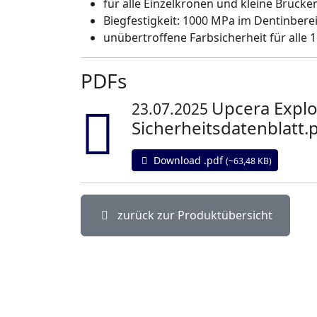
für alle Einzelkronen und kleine Brücke
Biegfestigkeit: 1000 MPa im Dentinbere
unübertroffene Farbsicherheit für alle 1
PDFs
Upcera Explor
23.07.2025
text
Sicherheitsdatenblatt.
Download .pdf
(~63,48 KB)
zurück zur Produktübersicht